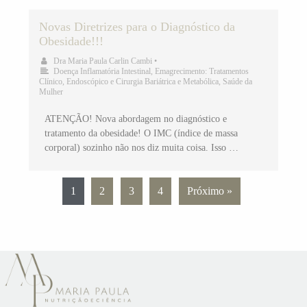
Novas Diretrizes para o Diagnóstico da
Obesidade!!!
Dra Maria Paula Carlin Cambi
•
Doença Inflamatória Intestinal
,
Emagrecimento: Tratamentos
Clínico, Endoscópico e Cirurgia Bariátrica e Metabólica
,
Saúde da
Mulher
ATENÇÃO! Nova abordagem no diagnóstico e
tratamento da obesidade! O IMC (índice de massa
corporal) sozinho não nos diz muita coisa. Isso …
1
2
3
4
Próximo »