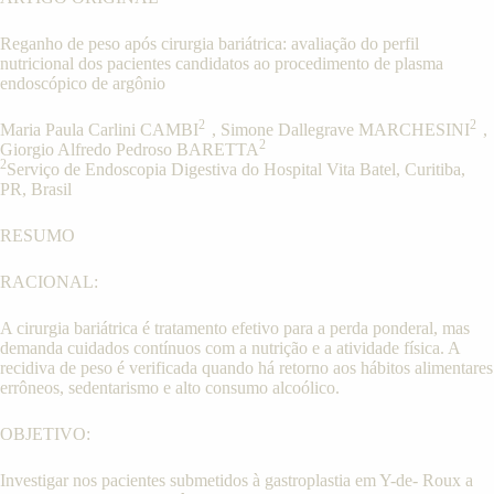
Reganho de peso após cirurgia bariátrica: avaliação do perfil
nutricional dos pacientes candidatos ao procedimento de plasma
endoscópico de argônio
2
2
Maria Paula Carlini CAMBI
, Simone Dallegrave MARCHESINI
,
2
Giorgio Alfredo Pedroso BARETTA
2
Serviço de Endoscopia Digestiva do Hospital Vita Batel, Curitiba,
PR, Brasil
RESUMO
RACIONAL:
A cirurgia bariátrica é tratamento efetivo para a perda ponderal, mas
demanda cuidados contínuos com a nutrição e a atividade física. A
recidiva de peso é verificada quando há retorno aos hábitos alimentares
errôneos, sedentarismo e alto consumo alcoólico.
OBJETIVO:
Investigar nos pacientes submetidos à gastroplastia em Y-de- Roux a