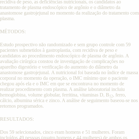
recidiva de peso, as deficiências nutricionais, os candidatos ao
tratamento de plasma endoscópico de argônio e o diâmetro da
anastomose gastrojejunal no momento da realização do tratamento com
plasma.
MÉTODOS:
Estudo prospectivo não randomizado e sem grupo controle com 59
pacientes submetidos à gastroplastia, com recidiva de peso e
candidatos ao procedimento endoscópico de plasma de argônio. A
avaliação cirúrgica constou de investigação de complicações no
aparelho digestório e verificação do aumento do diâmetro da
anastomose gastrojejunal
.
A nutricional foi baseada no índice de massa
corporal no momento da operação, o IMC mínimo que o paciente
chegou após ela e o IMC em que se encontrava no momento de
realizar procedimento com plasma. A análise laboratorial incluiu
hemoglobina, volume globular, ferritina, vitaminas D, B
, ferro,
12
cálcio, albumina sérica e zinco. A análise de seguimento baseou-se nos
retornos programados.
RESULTADOS:
Dos 59 selecionados, cinco eram homens e 51 mulheres. Foram
incluídos 49 pessoas (quatro homens e 44 mulheres) de ambos os