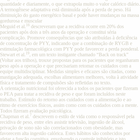
quantidade e diariamente, o que extrapola muito o valor calórico diário.
A termogênese adaptativa está diminuída após a perda de peso. Há
diminuição do gasto energético basal e pode haver mudanças na massa
gordurosa e muscular
16
Meguid et al.
descreveram que a recidiva ocorre em 20% dos
pacientes após dois a três anos da operação e constitui séria
complicação. Promove consequências que são atribuídas à deficiência
de concentração de PYY, indicando que a combinação de RYGB e
estimulação farmacológica com PYY pode favorecer a perda ponderal.
19
Stewart et al.
, em um texto instigante chamado “Back on track”
(Voltar aos trilhos), trouxe propostas para os pacientes que reganharam
peso após a operação e que precisariam retomar os cuidados com a
equipe multidisciplinar. Medidas simples e eficazes são citadas, como
mastigação adequada, escolhas alimentares melhores, volta à atividade
física e tratamento de compulsões são refletidas no texto.
A orientação nutricional foi oferecida a todos os pacientes que fizeram
o PEA para tratar a recidiva de peso e que foram incluídos neste
trabalho. Estímulo do retorno aos cuidados com a alimentação e ao
ritmo de exercícios físicos, assim como com os cuidados com a mente.
Todos fizeram avaliação psicológica.
7
Chapman et al.
descrevem o estilo de vida como o responsável pela
recidiva de peso, entre eles assistir televisão, ingestão de álcool,
privação de sono não são correlacionados com obesidade, mas
favorecem alta ingestão calórica. Estes hábitos são conhecidos por
afetar a função cognitiva, envolvendo o controle inibitório e isto