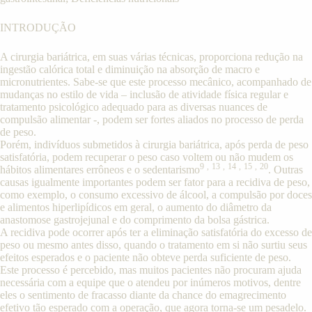
INTRODUÇÃO
A cirurgia bariátrica, em suas várias técnicas, proporciona redução na
ingestão calórica total e diminuição na absorção de macro e
micronutrientes. Sabe-se que este processo mecânico, acompanhado de
mudanças no estilo de vida – inclusão de atividade física regular e
tratamento psicológico adequado para as diversas nuances de
compulsão alimentar -, podem ser fortes aliados no processo de perda
de peso.
Porém, indivíduos submetidos à cirurgia bariátrica, após perda de peso
satisfatória, podem recuperar o peso caso voltem ou não mudem os
9
,
13
,
14
,
15
,
20
hábitos alimentares errôneos e o sedentarismo
. Outras
causas igualmente importantes podem ser fator para a recidiva de peso,
como exemplo, o consumo excessivo de álcool, a compulsão por doces
e alimentos hiperlipídicos em geral, o aumento do diâmetro da
anastomose gastrojejunal e do comprimento da bolsa gástrica.
A recidiva pode ocorrer após ter a eliminação satisfatória do excesso de
peso ou mesmo antes disso, quando o tratamento em si não surtiu seus
efeitos esperados e o paciente não obteve perda suficiente de peso.
Este processo é percebido, mas muitos pacientes não procuram ajuda
necessária com a equipe que o atendeu por inúmeros motivos, dentre
eles o sentimento de fracasso diante da chance do emagrecimento
efetivo tão esperado com a operação, que agora torna-se um pesadelo.