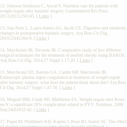
12. Johnson Stoklossa C, Atwal S. Nutrition care for patients with
weight regain after bariatric surgery. Gastroenterol Res Pract.
2013;2013:256145. [
Links
]
13. Joia-Neto L, Lopes-Junior AG, Jacob CE. Digestive and metabolic
changes in postoperative bariatric surgery. Arq Bras Cir Dig,
2010;23(4):266-9. [
Links
]
14. Marchesini JB, Nicareta JR. Comparative study of five different
surgical techniques for the treatment of morbid obesity using BAROS.
Arq Bras Cir Dig. 2014;27 Suppl 1:17-20. [
Links
]
15. Marchesini SD, Baretta GA, Cambi MP, Marchesini JB.
Endoscopic plasma argon coagulation in treatment of weight regain
after bariatric surgery: what does the patient think about this? Arq Bras
Cir Dig. 2014;27 Suppl 1:47-50. [
Links
]
16. Meguid MM, Glade MJ, Middleton FA. Weight regain after Roux-
en-Y: a significant 20% complication related to PYY. Nutrition. 2008
Sep;24(9):832-42. [
Links
]
17. Pajari M, Pietiläinen KH, Kaprio J, Rose RJ, Saarni SE. The effect
of alcohol consumption on later obesity in early adulthood–a