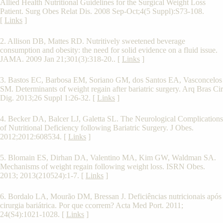
Allied Health Nutritional Guidelines for the Surgical Weight Loss
Patient. Surg Obes Relat Dis. 2008 Sep-Oct;4(5 Suppl):S73-108.
[
Links
]
2. Allison DB, Mattes RD. Nutritively sweetened beverage
consumption and obesity: the need for solid evidence on a fluid issue.
JAMA. 2009 Jan 21;301(3):318-20.. [
Links
]
3. Bastos EC, Barbosa EM, Soriano GM, dos Santos EA, Vasconcelos
SM. Determinants of weight regain after bariatric surgery. Arq Bras Cir
Dig. 2013;26 Suppl 1:26-32. [
Links
]
4. Becker DA, Balcer LJ, Galetta SL. The Neurological Complications
of Nutritional Deficiency following Bariatric Surgery. J Obes.
2012;2012:608534. [
Links
]
5. Blomain ES, Dirhan DA, Valentino MA, Kim GW, Waldman SA.
Mechanisms of weight regain following weight loss. ISRN Obes.
2013; 2013(210524):1-7. [
Links
]
6. Bordalo LA, Mourão DM, Bressan J. Deficiências nutricionais após
cirurgia bariátrica. Por que ccorrem? Acta Med Port. 2011;
24(S4):1021-1028. [
Links
]