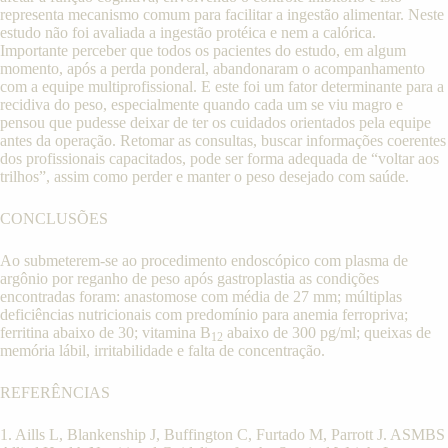
representa mecanismo comum para facilitar a ingestão alimentar. Neste
estudo não foi avaliada a ingestão protéica e nem a calórica.
Importante perceber que todos os pacientes do estudo, em algum
momento, após a perda ponderal, abandonaram o acompanhamento
com a equipe multiprofissional. E este foi um fator determinante para a
recidiva do peso, especialmente quando cada um se viu magro e
pensou que pudesse deixar de ter os cuidados orientados pela equipe
antes da operação. Retomar as consultas, buscar informações coerentes
dos profissionais capacitados, pode ser forma adequada de “voltar aos
trilhos”, assim como perder e manter o peso desejado com saúde.
CONCLUSÕES
Ao submeterem-se ao procedimento endoscópico com plasma de
argônio por reganho de peso após gastroplastia as condições
encontradas foram: anastomose com média de 27 mm; múltiplas
deficiências nutricionais com predomínio para anemia ferropriva;
ferritina abaixo de 30; vitamina B
abaixo de 300 pg/ml; queixas de
12
memória lábil, irritabilidade e falta de concentração.
REFERÊNCIAS
1. Aills L, Blankenship J, Buffington C, Furtado M, Parrott J. ASMBS