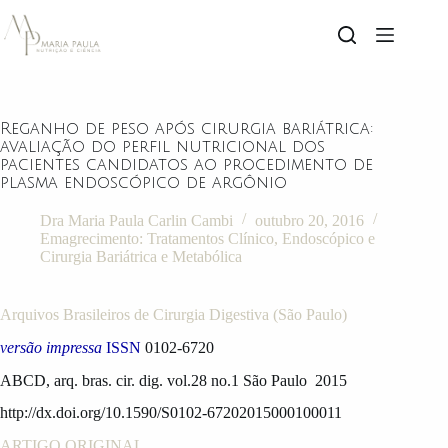
Reganho de peso após cirurgia bariátrica:
avaliação do perfil nutricional dos
pacientes candidatos ao procedimento de
plasma endoscópico de argônio
Dra Maria Paula Carlin Cambi
outubro 20, 2016
Emagrecimento: Tratamentos Clínico, Endoscópico e
Cirurgia Bariátrica e Metabólica
Arquivos Brasileiros de Cirurgia Digestiva (São Paulo)
versão impressa
ISSN
0102-6720
ABCD, arq. bras. cir. dig. vol.28 no.1 São Paulo 2015
http://dx.doi.org/10.1590/S0102-67202015000100011
ARTIGO ORIGINAL