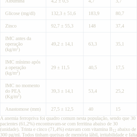
Albumina
4,2 ± 0,5
4,7
3,7
Glicose (mg/dl)
132,3 ± 51,6
183,9
80,7
Zinco
92,7 ± 55,3
148
37,4
IMC antes da
operação
49,2 ± 14,1
63,3
35,1
2
(kg/m
)
IMC mínimo após
a operação
29 ± 11,5
40,5
17,5
2
(kg/m
)
IMC no momento
do PEA
39,3 ± 14,1
53,4
25,2
2
(Kg/m
)
Anastomose (mm)
27,5 ± 12,5
40
15
A anemia ferropriva foi quadro comum nesta população, sendo que 30
pacientes (61,2%) encontravam-se com ferritina abaixo de 30
(unidade). Trinta e cinco (71,4%) estavam com vitamina B
abaixo de
12
300 pg/ml. Todos tinham queixas de memória lábil, irritabilidade e falta