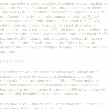
sexos com todos os dados completos. A exclusão ocorreu pela falta de
alguns dos exames laboratoriais. Deste total ao fazer o procedimento,
19 pacientes (38,7%) possuíam o anel restritivo, enquanto 30 (61,2%)
não. Anemia ferropriva foi quadro comum; 30 pacientes (61,2%)
encontravam-se com ferritina abaixo de 30 (unidade); 35 (71,4%)
estavam com vitamina B
abaixo de 300 pg/ml; deficiência de
12
vitamina D
ocorreu em mais de 90%; não houve casos de deficiência
3
de proteínas, cálcio e zinco; glicemia estava acima de 99 mg/dl em três
pacientes (6,12%). Clinicamente todos tinham queixas de memória
lábil, irritabilidade e falta de concentração. Todos relataram abandono
do tratamento com a equipe multiprofissional já no primeiro ano após a
operação.
CONCLUSÃO:
Ao submeterem-se ao procedimento endoscópico com plasma de
argônio por reganho de peso após gastroplastia as condições
encontradas foram: anastomose com média de 27 mm; múltiplas
deficiências nutricionais com predomínio para anemia ferropriva;
ferritina abaixo de 30; vitamina B
abaixo de 300 pg/ml; queixas de
12
memória lábil, irritabilidade e falta de concentração.
Palavras-Chave:
Ganho de peso; Cirurgia bariátrica; Endoscopia
gastrointestinal; Deficiências nutricionais