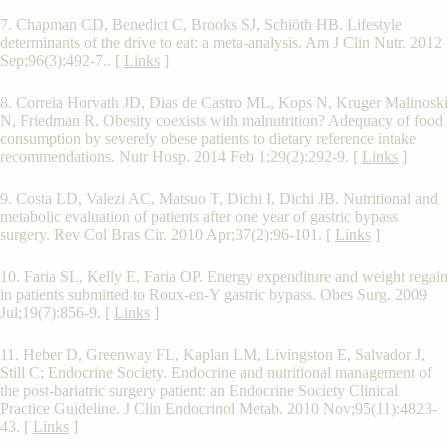
7. Chapman CD, Benedict C, Brooks SJ, Schiöth HB. Lifestyle
determinants of the drive to eat: a meta-analysis. Am J Clin Nutr. 2012
Sep;96(3):492-7.. [
Links
]
8. Correia Horvath JD, Dias de Castro ML, Kops N, Kruger Malinoski
N, Friedman R. Obesity coexists with malnutrition? Adequacy of food
consumption by severely obese patients to dietary reference intake
recommendations. Nutr Hosp. 2014 Feb 1;29(2):292-9. [
Links
]
9. Costa LD, Valezi AC, Matsuo T, Dichi I, Dichi JB. Nutritional and
metabolic evaluation of patients after one year of gastric bypass
surgery. Rev Col Bras Cir. 2010 Apr;37(2):96-101. [
Links
]
10. Faria SL, Kelly E, Faria OP. Energy expenditure and weight regain
in patients submitted to Roux-en-Y gastric bypass. Obes Surg. 2009
Jul;19(7):856-9. [
Links
]
11. Heber D, Greenway FL, Kaplan LM, Livingston E, Salvador J,
Still C; Endocrine Society. Endocrine and nutritional management of
the post-bariatric surgery patient: an Endocrine Society Clinical
Practice Guideline. J Clin Endocrinol Metab. 2010 Nov;95(11):4823-
43. [
Links
]