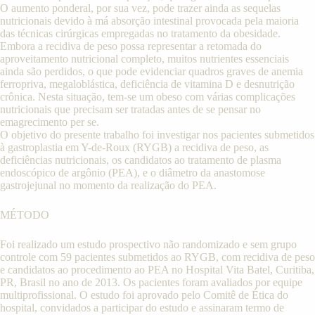
O aumento ponderal, por sua vez, pode trazer ainda as sequelas
nutricionais devido à má absorção intestinal provocada pela maioria
das técnicas cirúrgicas empregadas no tratamento da obesidade.
Embora a recidiva de peso possa representar a retomada do
aproveitamento nutricional completo, muitos nutrientes essenciais
ainda são perdidos, o que pode evidenciar quadros graves de anemia
ferropriva, megaloblástica, deficiência de vitamina D e desnutrição
crônica. Nesta situação, tem-se um obeso com várias complicações
nutricionais que precisam ser tratadas antes de se pensar no
emagrecimento per se.
O objetivo do presente trabalho foi investigar nos pacientes submetidos
à gastroplastia em Y-de-Roux (RYGB) a recidiva de peso, as
deficiências nutricionais, os candidatos ao tratamento de plasma
endoscópico de argônio (PEA), e o diâmetro da anastomose
gastrojejunal no momento da realização do PEA.
MÉTODO
Foi realizado um estudo prospectivo não randomizado e sem grupo
controle com 59 pacientes submetidos ao RYGB, com recidiva de peso
e candidatos ao procedimento ao PEA no Hospital Vita Batel, Curitiba,
PR, Brasil no ano de 2013. Os pacientes foram avaliados por equipe
multiprofissional. O estudo foi aprovado pelo Comitê de Ética do
hospital, convidados a participar do estudo e assinaram termo de