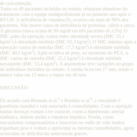
de concentração.
Todos os 49 pacientes incluídos no estudo, relataram abandono do
tratamento com a equipe multiprofissional já no primeiro ano após o
RYGB. A deficiência de vitamina D
ocorreu em mais de 90% dos
3
pacientes. Não houve casos de deficiência de proteínas, cálcio e zinco.
A glicemia estava acima de 99 mg/dl em três pacientes (6,12%). O
IMC antes da operação variou entre obesidade severa (IMC 35,1
2
2
kg/m
) à obesidade mórbida (IMC 63,3 kg/m
). O IMC mínimo após a
2
operação variou de eutrofia (IMC 17,5 kg/m
) à obesidade mórbida
2
(IMC 40,5 kg/m
). Após recidiva de peso, no momento do PEA, o
2
IMC variou de eutrofia (IMC 25,2 kg/m
) à obesidade mórbida
2
novamente (IMC 53,4 kg/m
). A anastomose teve variações no grupo
de indivíduos incluídos no estudo. A média ficou em 27 mm, sendo o
menor valor em 15 mm e o maior em 40 mm.
DISCUSSÃO
5
6
De acordo com Blomain et al.
e Bordalo et al.
, a obesidade é
pandemia mundial e está associada à comorbidades. Com a operação
muitas doenças voltam a ter controle, como a hipertensão arterial
sistêmica, diabete melito e esteatose hepática. Porém, como
mecanismos compensatórios e insucesso no estilo de vida muitos
reganham peso e voltam a apresentar as mesmas comorbidades, agora
acrescidas de deficiências nutricionais graves.