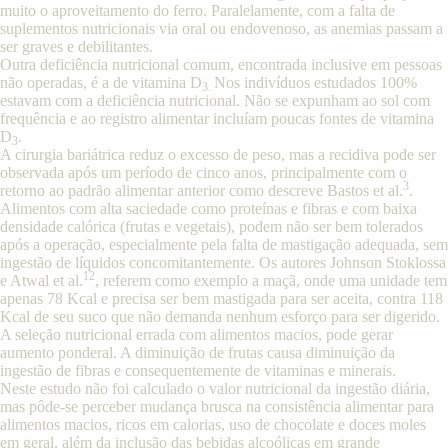
muito o aproveitamento do ferro. Paralelamente, com a falta de
suplementos nutricionais via oral ou endovenoso, as anemias passam a
ser graves e debilitantes.
Outra deficiência nutricional comum, encontrada inclusive em pessoas
não operadas, é a de vitamina D
Nos indivíduos estudados 100%
3.
estavam com a deficiência nutricional. Não se expunham ao sol com
frequência e ao registro alimentar incluíam poucas fontes de vitamina
D
.
3
A cirurgia bariátrica reduz o excesso de peso, mas a recidiva pode ser
observada após um período de cinco anos, principalmente com o
3
retorno ao padrão alimentar anterior como descreve Bastos et al.
.
Alimentos com alta saciedade como proteínas e fibras e com baixa
densidade calórica (frutas e vegetais), podem não ser bem tolerados
após a operação, especialmente pela falta de mastigação adequada, sem
ingestão de líquidos concomitantemente. Os autores Johnson Stoklossa
12
e Atwal et al.
, referem como exemplo a maçã, onde uma unidade tem
apenas 78 Kcal e precisa ser bem mastigada para ser aceita, contra 118
Kcal de seu suco que não demanda nenhum esforço para ser digerido.
A seleção nutricional errada com alimentos macios, pode gerar
aumento ponderal. A diminuição de frutas causa diminuição da
ingestão de fibras e consequentemente de vitaminas e minerais.
Neste estudo não foi calculado o valor nutricional da ingestão diária,
mas pôde-se perceber mudança brusca na consistência alimentar para
alimentos macios, ricos em calorias, uso de chocolate e doces moles
em geral, além da inclusão das bebidas alcoólicas em grande