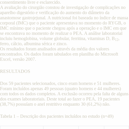
consentimento livre e esclarecido.
A avaliação do cirurgião constou de investigação de complicações no
aparelho digestório e verificação do aumento do diâmetro da
anastomose gastrojejunal
.
A nutricional foi baseada no índice de massa
corporal (IMC) que o paciente apresentava no momento do RYGB, o
IMC mínimo que o paciente chegou após a operação e o IMC em que
se encontrava no momento de realizar o PEA. A análise laboratorial
incluiu hemoglobina, volume globular, ferritina, vitaminas D, B
,
12
ferro, cálcio, albumina sérica e zinco.
Os resultados foram analisados através da média dos valores
encontrados. Os dados foram tabulados em planilha do Microsoft
Excel, versão 2007.
RESULTADOS
Dos 59 pacientes selecionados, cinco eram homens e 51 mulheres.
Foram incluídos apenas 49 pessoas (quatro homens e 44 mulheres)
com todos os dados completos. A exclusão ocorreu pela falta de alguns
dos exames laboratoriais. Deste total ao fazer o PEA, 19 pacientes
(38,7%) possuíam o anel restritivo enquanto 30 (61,2%) não.
Tabela 1 –
Descrição dos pacientes incluídos no estudo (n=49)