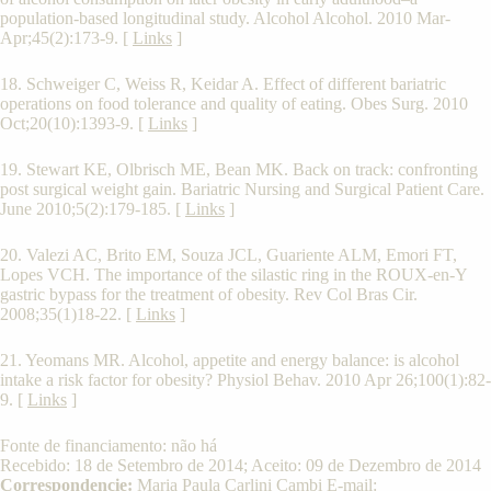
population-based longitudinal study. Alcohol Alcohol. 2010 Mar-
Apr;45(2):173-9. [
Links
]
18. Schweiger C, Weiss R, Keidar A. Effect of different bariatric
operations on food tolerance and quality of eating. Obes Surg. 2010
Oct;20(10):1393-9. [
Links
]
19. Stewart KE, Olbrisch ME, Bean MK. Back on track: confronting
post surgical weight gain. Bariatric Nursing and Surgical Patient Care.
June 2010;5(2):179-185. [
Links
]
20. Valezi AC, Brito EM, Souza JCL, Guariente ALM, Emori FT,
Lopes VCH. The importance of the silastic ring in the ROUX-en-Y
gastric bypass for the treatment of obesity. Rev Col Bras Cir.
2008;35(1)18-22. [
Links
]
21. Yeomans MR. Alcohol, appetite and energy balance: is alcohol
intake a risk factor for obesity? Physiol Behav. 2010 Apr 26;100(1):82-
9. [
Links
]
Fonte de financiamento: não há
Recebido: 18 de Setembro de 2014; Aceito: 09 de Dezembro de 2014
Correspondencie:
Maria Paula Carlini Cambi E-mail: