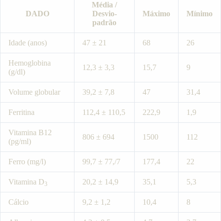
Média /
DADO
Desvio-
Máximo
Mínimo
padrão
Idade (anos)
47 ± 21
68
26
Hemoglobina
12,3 ± 3,3
15,7
9
(g/dl)
Volume globular
39,2 ± 7,8
47
31,4
Ferritina
112,4 ± 110,5
222,9
1,9
Vitamina B12
806 ± 694
1500
112
(pg/ml)
Ferro (mg/l)
99,7 ± 77,/7
177,4
22
Vitamina D
20,2 ± 14,9
35,1
5,3
3
Cálcio
9,2 ± 1,2
10,4
8