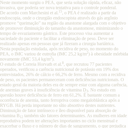
Neste momento surgiu o PEA, que seria solução rápida, eficaz, não
invasiva, que poderia ser nova tentativa para o controle ponderal.
15
De acordo com Marchesini et al.
, o PEA é realizado a partir da
endoscopia, onde o cirurgião endoscopista através do gás argônio
promove “queimação” na região da anastome alargada com o objetivo
de promover diminuição do tamanho da anastomose, minimizando o
tempo de esvaziamento gástrico. Este processo visa aumentar a
saciedade do paciente e facilitar a eliminação de peso. Deve ser
realizado apenas em pessoas que já fizeram a cirurgia bariátrica.
Nesta população estudada, após recidiva de peso, no momento do
2
PEA, o IMC variou de eutrofia (IMC 25,2 kg/m
) à obesidade mórbida
2
novamente (IMC 53,4 kg/m
).
8
O estudo de Correia Horvath et al.
, que recrutou 77 pacientes
operados, verificou a carência nutricional de potássio em 19% dos
entrevistados, 26% de cálcio e 66,2% de ferro. Mesmo com a recidiva
de peso, os pacientes permaneceram com deficiências nutricionais. O
estado geral da maioria deles era de sempre estar com alguma carência,
de anemias graves à insuficiência de vitamina D
. No estudo em
3
questão houve deficiência de ferro em 61,2%. É bastante comum a
ocorrência de anemia, tanto ferropriva como megaloblástica após a
RYGB. Há perda importante no sítio absortivo destes nutrientes.
Diminuição de fator intrínseco e íleo disponível para absorção de
vitamina B
também são fatores determinantes. As mulheres em idade
12
reprodutiva podem ter alterações importantes no ciclo menstrual e
exacerbar o fluxo e o número de dias de sangramento, o que prejudica