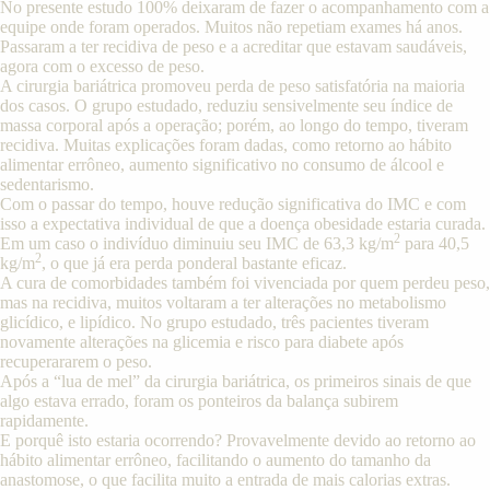
No presente estudo 100% deixaram de fazer o acompanhamento com a
equipe onde foram operados. Muitos não repetiam exames há anos.
Passaram a ter recidiva de peso e a acreditar que estavam saudáveis,
agora com o excesso de peso.
A cirurgia bariátrica promoveu perda de peso satisfatória na maioria
dos casos. O grupo estudado, reduziu sensivelmente seu índice de
massa corporal após a operação; porém, ao longo do tempo, tiveram
recidiva. Muitas explicações foram dadas, como retorno ao hábito
alimentar errôneo, aumento significativo no consumo de álcool e
sedentarismo.
Com o passar do tempo, houve redução significativa do IMC e com
isso a expectativa individual de que a doença obesidade estaria curada.
2
Em um caso o indivíduo diminuiu seu IMC de 63,3 kg/m
para 40,5
2
kg/m
, o que já era perda ponderal bastante eficaz.
A cura de comorbidades também foi vivenciada por quem perdeu peso,
mas na recidiva, muitos voltaram a ter alterações no metabolismo
glicídico, e lipídico. No grupo estudado, três pacientes tiveram
novamente alterações na glicemia e risco para diabete após
recuperararem o peso.
Após a “lua de mel” da cirurgia bariátrica, os primeiros sinais de que
algo estava errado, foram os ponteiros da balança subirem
rapidamente.
E porquê isto estaria ocorrendo? Provavelmente devido ao retorno ao
hábito alimentar errôneo, facilitando o aumento do tamanho da
anastomose, o que facilita muito a entrada de mais calorias extras.