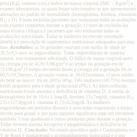
2
peso (Kg), estatura (cm) e índice de massa corporal (IMC – Kg/m
) e
exames laboratoriais, os quais foram selecionados os que apresentaram
alterações no padrão de normalidade (hemoglobina, ferritina, vitaminas
B
e D). Foram incluídas pacientes que realizaram todas as avaliações
12
com exames completos durante a gestação. O fator de exclusão foi
outra técnica cirúrgica e pacientes que não realizaram todas as
avaliações nutricionais. Todas as mulheres receberam orientação
dietética e prescrição de suplementos nutricionais adequados para esta
fase.
Resultados:
as 16 gestantes estavam com média de idade de
30,5±8,5 anos ao engravidarem. Todas engravidaram de maneira
natural, sem tratamentos adicionais. O índice de massa corporal antes
2
da cirurgia era de 41,9±3,9Kg/m
e ao tempo da gestação era de
2
31±9Kg/m
.O tempo decorrido desde a cirurgia até a gestação foi de
60,5±59,5meses. A gestação variou de 38±02semanas. O peso médio
do bebê ao nascer foi de 2835±585g. Três mulheres (18,75%) tiveram
bebês pequenos para a idade gestacional (PIG). As intercorrências
nutricionais foram anemias e deficiência de vitamina D. A média de
hemoglobina foi de 10,6±1,5mg/dl, ferritina 15±7mg/dl, vitamina B
12
235±127,8pg/ml e vitamina D 25±6,2mg/dl. As mulheres
engravidaram em períodos diversos e nem todas respeitaram o tempo
devido para gestar, o que para algumas significava estar em obesidade
mórbida. Umas ganharam e outras perderam peso durante a gestação.
Todas tiveram anemia ferropriva e megaloblástica e deficiência de
vitamina D.
Conclusão:
No estado gravídico após a Gastroplastia em
Y de Roux é fundamental o acompanhamento nutricional e o uso