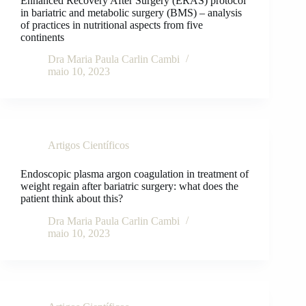
Enhanced Recovery After Surgery (ERAS) protocol
in bariatric and metabolic surgery (BMS) – analysis
of practices in nutritional aspects from five
continents
Dra Maria Paula Carlin Cambi
maio 10, 2023
Artigos Científicos
Endoscopic plasma argon coagulation in treatment of
weight regain after bariatric surgery: what does the
patient think about this?
Dra Maria Paula Carlin Cambi
maio 10, 2023