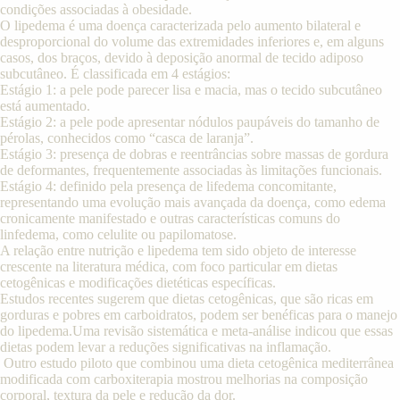
condições associadas à obesidade.
O lipedema é uma doença caracterizada pelo aumento bilateral e
desproporcional do volume das extremidades inferiores e, em alguns
casos, dos braços, devido à deposição anormal de tecido adiposo
subcutâneo. É classificada em 4 estágios:
Estágio 1: a pele pode parecer lisa e macia, mas o tecido subcutâneo
está aumentado.
Estágio 2: a pele pode apresentar nódulos paupáveis do tamanho de
pérolas, conhecidos como “casca de laranja”.
Estágio 3: presença de dobras e reentrâncias sobre massas de gordura
de deformantes, frequentemente associadas às limitações funcionais.
Estágio 4: definido pela presença de lifedema concomitante,
representando uma evolução mais avançada da doença, como edema
cronicamente manifestado e outras características comuns do
linfedema, como celulite ou papilomatose.
A relação entre nutrição e lipedema tem sido objeto de interesse
crescente na literatura médica, com foco particular em dietas
cetogênicas e modificações dietéticas específicas.
Estudos recentes sugerem que dietas cetogênicas, que são ricas em
gorduras e pobres em carboidratos, podem ser benéficas para o manejo
do lipedema.
Uma revisão sistemática e meta-análise indicou que essas
dietas podem levar a reduções significativas na inflamação.
Outro estudo piloto que combinou uma dieta cetogênica mediterrânea
modificada com carboxiterapia mostrou melhorias na composição
corporal, textura da pele e redução da dor.