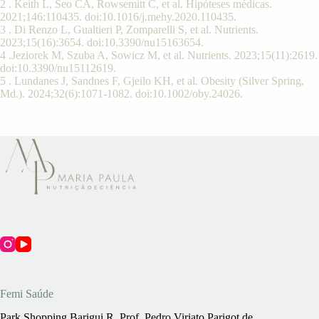
2 . Keith L, Seo CA, Rowsemitt C, et al. Hipóteses médicas.
2021;146:110435. doi:10.1016/j.mehy.2020.110435.
3 . Di Renzo L, Gualtieri P, Zomparelli S, et al.
Nutrients.
2023;15(16):3654. doi:10.3390/nu15163654.
4 .Jeziorek M, Szuba A, Sowicz M, et al. Nutrients. 2023;15(11):2619.
doi:10.3390/nu15112619.
5 . Lundanes J, Sandnes F, Gjeilo KH, et al.
Obesity (Silver Spring,
Md.). 2024;32(6):1071-1082. doi:10.1002/oby.24026.
Femi Saúde
Park Shopping Barigui R. Prof. Pedro Viriato Parigot de