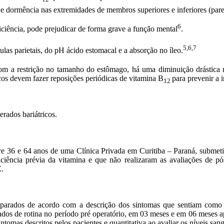
e dormência nas extremidades de membros superiores e inferiores (pare
6
ciência, pode prejudicar de forma grave a função mental
.
5,6,7
lulas parietais, do pH ácido estomacal e a absorção no íleo.
om a restrição no tamanho do estômago, há uma diminuição drástica na
ricos devem fazer reposições periódicas de vitamina B
para prevenir a
12
rados bariátricos.
e 36 e 64 anos de uma Clínica Privada em Curitiba – Paraná, submeti
iciência prévia da vitamina e que não realizaram as avaliações de pós
E.
parados de acordo com a descrição dos sintomas que sentiam como alt
dos de rotina no período pré operatório, em 03 meses e em 06 meses apó
intomas descritos pelos pacientes e quantitativa ao avaliar os níveis sa