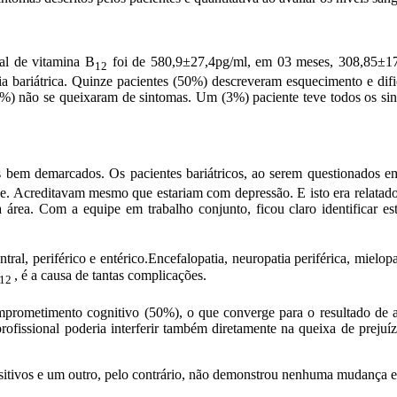
al de vitamina B
foi de 580,9±27,4pg/ml, em 03 meses, 308,85±17
12
ia bariátrica. Quinze pacientes (50%) descreveram esquecimento e difi
3%) não se queixaram de sintomas. Um (3%) paciente teve todos os si
bem demarcados. Os pacientes bariátricos, ao serem questionados em
-se. Acreditavam mesmo que estariam com depressão. E isto era relatado
a área. Com a equipe em trabalho conjunto, ficou claro identificar es
al, periférico e entérico.Encefalopatia, neuropatia periférica, mielopa
, é a causa de tantas complicações.
12
comprometimento cognitivo (50%), o que converge para o resultado de a
ofissional poderia interferir também diretamente na queixa de prejuízo
sitivos e um outro, pelo contrário, não demonstrou nenhuma mudança e