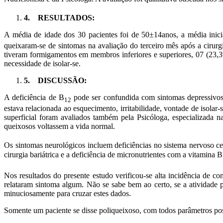
4.
RESULTADOS:
A média de idade dos 30 pacientes foi de 50±14anos, a média inici
queixaram-se de sintomas na avaliação do terceiro mês após a cirurg
tiveram formigamentos em membros inferiores e superiores, 07 (23,
necessidade de isolar-se.
5.
DISCUSSÃO:
A deficiência de B
pode ser confundida com sintomas depressivos 
12
estava relacionada ao esquecimento, irritabilidade, vontade de isolar
superficial foram avaliados também pela Psicóloga, especializada n
queixosos voltassem a vida normal.
Os sintomas neurológicos incluem deficiências no sistema nervoso centr
cirurgia bariátrica e a deficiência de micronutrientes com a vitamina B
Nos resultados do presente estudo verificou-se alta incidência de 
relataram sintoma algum. Não se sabe bem ao certo, se a atividade pr
minuciosamente para cruzar estes dados.
Somente um paciente se disse poliqueixoso, com todos parâmetros po