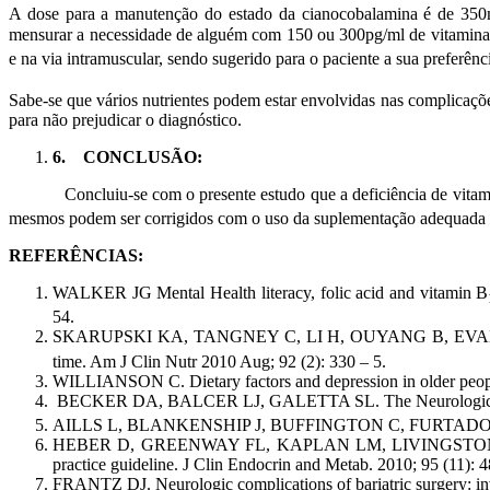
A dose para a manutenção do estado da cianocobalamina é de 350mg
mensurar a necessidade de alguém com 150 ou 300pg/ml de vitamin
e na via intramuscular, sendo sugerido para o paciente a sua preferê
Sabe-se que vários nutrientes podem estar envolvidas nas complicações
para não prejudicar o diagnóstico.
6.
CONCLUSÃO:
Concluiu-se com o presente estudo que a deficiência de vita
mesmos podem ser corrigidos com o uso da suplementação adequada d
REFERÊNCIAS:
WALKER JG Mental Health literacy, folic acid and vitamin B
54.
SKARUPSKI KA, TANGNEY C, LI H, OUYANG B, EVANS DA
time. Am J Clin Nutr 2010 Aug; 92 (2): 330 – 5.
WILLIANSON C. Dietary factors and depression in older peopl
BECKER DA, BALCER LJ, GALETTA SL. The Neurological Comp
AILLS L, BLANKENSHIP J, BUFFINGTON C, FURTADO M, PA
HEBER D, GREENWAY FL, KAPLAN LM, LIVINGSTON E, SALVADO
practice guideline. J Clin Endocrin and Metab. 2010; 95 (11): 
FRANTZ DJ. Neurologic complications of bariatric surgery: inv