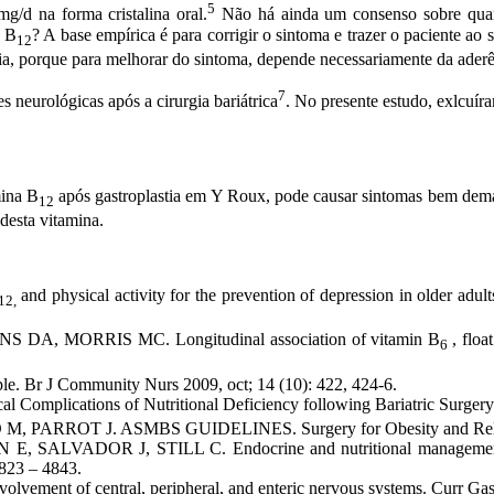
5
/d na forma cristalina oral.
Não há ainda um consenso sobre quant
a B
? A base empírica é para corrigir o sintoma e trazer o paciente ao
12
ncia, porque para melhorar do sintoma, depende necessariamente da aderê
7
 neurológicas após a cirurgia bariátrica
. No presente estudo, exlcuír
mina B
após gastroplastia em Y Roux, pode causar sintomas bem dema
12
esta vitamina.
and physical activity for the prevention of depression in older adult
12,
, MORRIS MC. Longitudinal association of vitamin B
, flo
6
e. Br J Community Nurs 2009, oct; 14 (10): 422, 424-6.
lications of Nutritional Deficiency following Bariatric Surgery
RROT J. ASMBS GUIDELINES. Surgery for Obesity and Related 
R J, STILL C. Endocrine and nutritional management of the po
4823 – 4843.
olvement of central, peripheral, and enteric nervous systems. Curr Gas