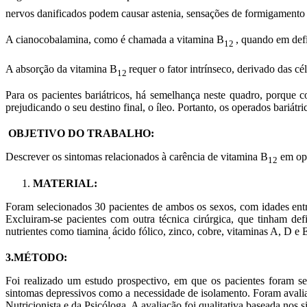
nervos danificados podem causar astenia, sensações de formigamento 
A cianocobalamina, como é chamada a vitamina B
, quando em defi
12
A absorção da vitamina B
requer o fator intrínseco, derivado das cé
12
Para os pacientes bariátricos, há semelhança neste quadro, porque c
prejudicando o seu destino final, o íleo. Portanto, os operados bariát
OBJETIVO DO TRABALHO:
Descrever os sintomas relacionados à carência de vitamina B
em ope
12
MATERIAL:
Foram selecionados 30 pacientes de ambos os sexos, com idades entr
Excluiram-se pacientes com outra técnica cirúrgica, que tinham def
nutrientes como tiamina
ácido fólico, zinco, cobre, vitaminas A, D e 
,
3.MÉTODO:
Foi realizado um estudo prospectivo, em que os pacientes foram se
sintomas depressivos como a necessidade de isolamento. Foram avalia
Nutricionista e da Psicóloga. A avaliação foi qualitativa baseada nos s