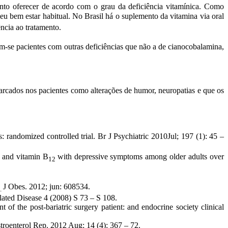
o oferecer de acordo com o grau da deficiência vitamínica. Como
 seu bem estar habitual. No Brasil há o suplemento da vitamina via oral
ncia ao tratamento.
am-se pacientes com outras deficiências que não a de cianocobalamina,
rcados nos pacientes como alterações de humor, neuropatias e que os
s: randomized controlled trial. Br J Psychiatric 2010Jul; 197 (1): 45 –
at and vitamin B
with depressive symptoms among older adults over
12
J Obes. 2012; jun: 608534.
.
Disease 4 (2008) S 73 – S 108.
st-bariatric surgery patient: and endocrine society clinical
troenterol Rep. 2012 Aug; 14 (4): 367 – 72.