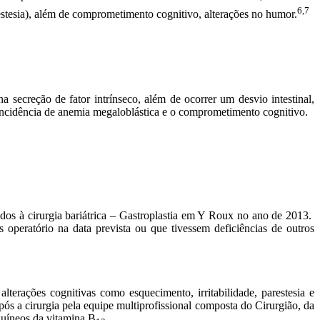
6,7
stesia), além de comprometimento cognitivo, alterações no humor.
 secreção de fator intrínseco, além de ocorrer um desvio intestinal,
 incidência de anemia megaloblástica e o comprometimento cognitivo.
dos à cirurgia bariátrica – Gastroplastia em Y Roux no ano de 2013.
 operatório na data prevista ou que tivessem deficiências de outros
erações cognitivas como esquecimento, irritabilidade, parestesia e
s a cirurgia pela equipe multiprofissional composta do Cirurgião, da
nguíneos da vitamina B
.