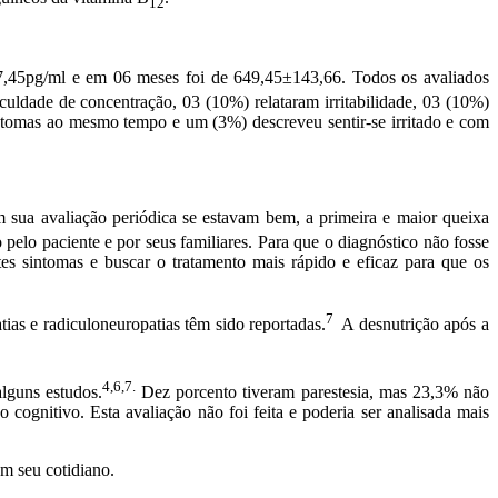
12
,45pg/ml e em 06 meses foi de 649,45±143,66. Todos os avaliados
culdade de concentração, 03 (10%) relataram irritabilidade, 03 (10%)
ntomas ao mesmo tempo e um (3%) descreveu sentir-se irritado e com
 sua avaliação periódica se estavam bem, a primeira e maior queixa
 pelo paciente e por seus familiares. Para que o diagnóstico não fosse
tes sintomas e buscar o tratamento mais rápido e eficaz para que os
7
tias e radiculoneuropatias têm sido reportadas.
A desnutrição após a
4,6,7.
lguns estudos.
Dez porcento tiveram parestesia, mas 23,3% não
 cognitivo. Esta avaliação não foi feita e poderia ser analisada mais
m seu cotidiano.